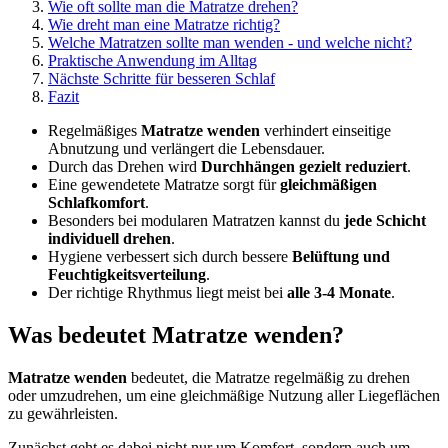
Wie oft sollte man die Matratze drehen?
Wie dreht man eine Matratze richtig?
Welche Matratzen sollte man wenden - und welche nicht?
Praktische Anwendung im Alltag
Nächste Schritte für besseren Schlaf
Fazit
Regelmäßiges
Matratze wenden
verhindert einseitige
Abnutzung und verlängert die Lebensdauer.
Durch das Drehen wird
Durchhängen gezielt reduziert
.
Eine gewendetete Matratze sorgt für
gleichmäßigen
Schlafkomfort
.
Besonders bei modularen Matratzen kannst du
jede Schicht
individuell drehen
.
Hygiene verbessert sich durch bessere
Belüftung und
Feuchtigkeitsverteilung
.
Der richtige Rhythmus liegt meist bei
alle 3-4 Monate
.
Was bedeutet Matratze wenden?
Matratze wenden
bedeutet, die Matratze regelmäßig zu drehen
oder umzudrehen, um eine gleichmäßige Nutzung aller Liegeflächen
zu gewährleisten.
Zunächst geht es dabei nicht nur um Komfort, sondern auch um